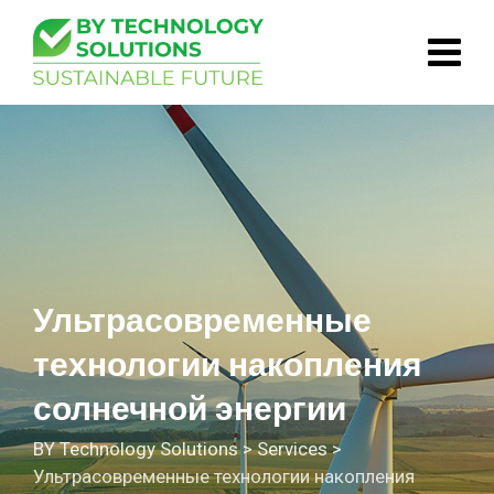
Skip
to
content
Ультрасовременные
технологии накопления
солнечной энергии
BY Technology Solutions
>
Services
>
Ультрасовременные технологии накопления