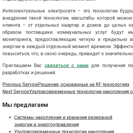
Интеллектуальные электросети – это технологии буд
внедрения такой технологии, масштабы которой можно
клиента – от отдельных квартир и домов до целых кв
образом поставщики коммунальных услуг будут им
мониторинга, предоставляющих четкую и предельно ак
энергии в каждый отдельный момент времени. Эффекти
повыситься, что, в свою очередь, приведет к значитель
Приглашаем Вас
связаться с нами
для получения по
разработках и решений.
Навигация
Previous Service
Решения, основанные на RF технологиях
Next Service
Ультрасовременные технологии накопления с
по
Мы предлагаем
записям
Системы накопления и хранения резервной
энергии и энергоуправления
Ультрасовременные технологии накопления