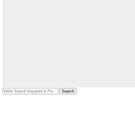
Search
Search
for: