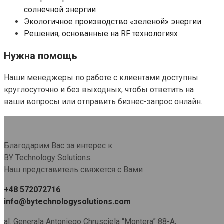
солнечной энергии
Экологичное производство «зеленой» энергии
Решения, основанные на RF технологиях
Нужна помощь
Наши менеджеры по работе с клиентами доступны
круглосуточно и без выходных, чтобы ответить на
ваши вопросы или отправить бизнес-запрос онлайн.
Благодарим Вас за интерес к
BY Technology Solutions.
Наш представитель свяжется с Вами
+48 572072716
info@bytechnologysolutions.com
al. Generala Antoniego Chrusciela “Montera” 88-A,