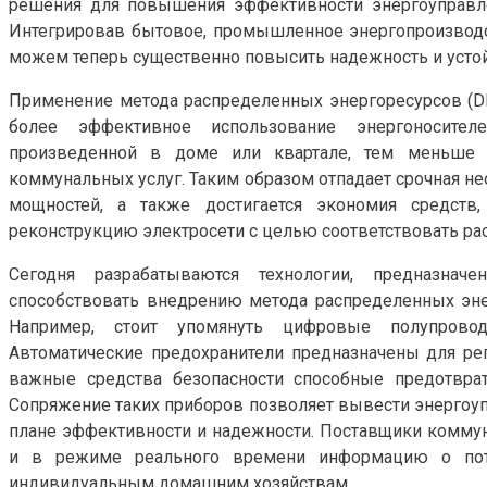
решения для повышения эффективности энергоуправлен
Интегрировав бытовое, промышленное энергопроизводс
можем теперь существенно повысить надежность и устой
Применение метода распределенных энергоресурсов (DE
более эффективное использование энергоносител
произведенной в доме или квартале, тем меньше 
коммунальных услуг. Таким образом отпадает срочная н
мощностей, а также достигается экономия средств
реконструкцию электросети с целью соответствовать ра
Сегодня разрабатываются технологии, предназна
способствовать внедрению метода распределенных эне
Например, стоит упомянуть цифровые полупроводн
Автоматические предохранители предназначены для рег
важные средства безопасности способные предотврат
Сопряжение таких приборов позволяет вывести энергоу
плане эффективности и надежности. Поставщики коммун
и в режиме реального времени информацию о потр
индивидуальным домашним хозяйствам.