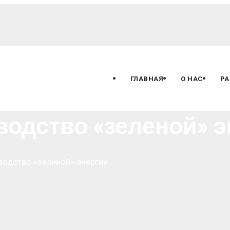
ГЛАВНАЯ
О НАС
РА
водство «зеленой» э
водство «зеленой» энергии