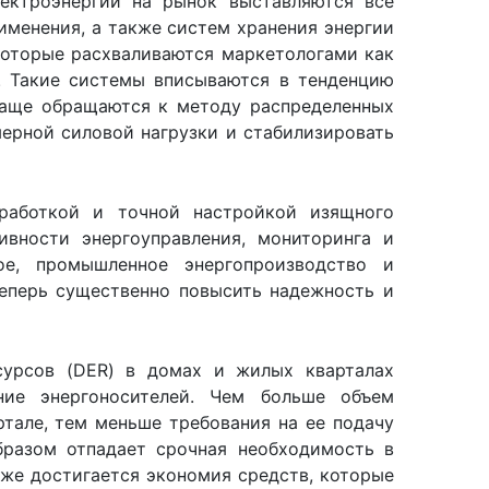
ектроэнергии на рынок выставляются все
именения, а также систем хранения энергии
 которые расхваливаются маркетологами как
. Такие системы вписываются в тенденцию
 чаще обращаются к методу распределенных
мерной силовой нагрузки и стабилизировать
зработкой и точной настройкой изящного
вности энергоуправления, мониторинга и
ое, промышленное энергопроизводство и
еперь существенно повысить надежность и
сурсов (DER) в домах и жилых кварталах
ние энергоносителей. Чем больше объем
ртале, тем меньше требования на ее подачу
бразом отпадает срочная необходимость в
же достигается экономия средств, которые