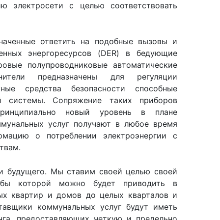
ию электросети с целью соответствовать
значенные ответить на подобные вызовы и
енных энергоресурсов (DER) в бедующие
ровые полупроводниковые автоматические
анители предназначены для регуляции
жные средства безопасности способные
ой системы. Сопряжение таких приборов
принципиально новый уровень в плане
мунальных услуг получают в любое время
рмацию о потреблении электроэнергии с
твам.
ии будущего. Мы ставим своей целью своей
табы которой можно будет приводить в
ых квартир и домов до целых кварталов и
тавщики коммунальных услуг будут иметь
нга, предоставляющих четкую и предельно