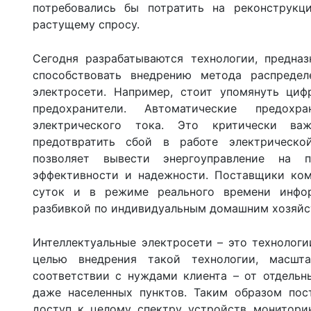
потребовались бы потратить на реконструкц
растущему спросу.
Сегодня разрабатываются технологии, предна
способствовать внедрению метода распредел
электросети. Например, стоит упомянуть циф
предохранители. Автоматические предохр
электрического тока. Это критически ва
предотвратить сбой в работе электрическ
позволяет вывести энергоуправление на 
эффективности и надежности. Поставщики ком
суток и в режиме реального времени инфо
разбивкой по индивидуальным домашним хозяйс
Интеллектуальные электросети – это технолог
целью внедрения такой технологии, масш
соответствии с нуждами клиента – от отдельн
даже населенных пунктов. Таким образом пос
доступ к целому спектру устройств монитори