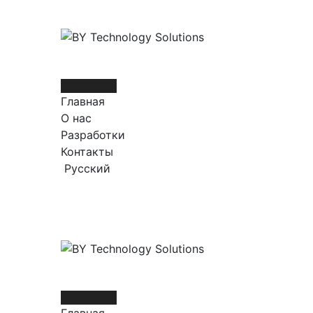
Skip
to
content
Главная
О нас
Разработки
Контакты
Русский
+48 572072716
|
info@by-techsol.com