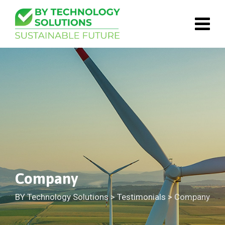
Skip
to
content
Company
BY Technology Solutions
>
Testimonials
>
Company